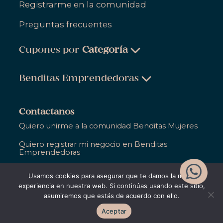
Registrarme en la comunidad
Preguntas frecuentes
Cupones por
Categoría
Belleza & Cuidado Personal
Benditas Emprendedoras
Ropa, Zapatos & Accesorios
Belleza & Cuidado Personal
Salud & Bienestar
Contactanos
Ropa, Zapatos & Accesorios
Quiero unirme a la comunidad Benditas Mujeres
Hogar
Salud & Bienestar
Quiero registrar mi negocio en Benditas
Gastronomía
Emprendedoras
Hogar
Entretenimiento
Ya soy parte de Bendita y necesito ayuda
Usamos cookies para asegurar que te damos la mejor
Gastronomía
Educación
experiencia en nuestra web. Si continúas usando este sitio,
asumiremos que estás de acuerdo con ello.
Entretenimiento
Apoyo Empresarial
©2021,
Bendita Entre Todas
. Todos los derechos
Aceptar
reservados
Educación