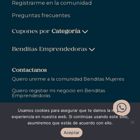
Registrarme en la comunidad
Preguntas frecuentes
Cupones por
Categoría
Belleza & Cuidado Personal
Benditas Emprendedoras
Ropa, Zapatos & Accesorios
Belleza & Cuidado Personal
Salud & Bienestar
Contactanos
Ropa, Zapatos & Accesorios
Quiero unirme a la comunidad Benditas Mujeres
Hogar
Salud & Bienestar
Quiero registrar mi negocio en Benditas
Gastronomía
Emprendedoras
Hogar
Entretenimiento
Ya soy parte de Bendita y necesito ayuda
Usamos cookies para asegurar que te damos la mejor
Gastronomía
Educación
experiencia en nuestra web. Si continúas usando este sitio,
asumiremos que estás de acuerdo con ello.
Entretenimiento
Apoyo Empresarial
©2021,
Bendita Entre Todas
. Todos los derechos
Aceptar
reservados
Educación