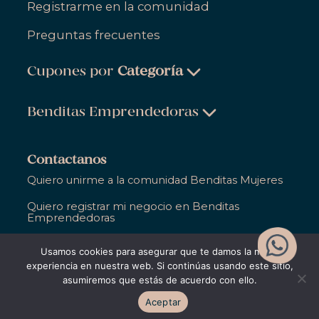
Registrarme en la comunidad
Preguntas frecuentes
Cupones por
Categoría
Belleza & Cuidado Personal
Benditas Emprendedoras
Ropa, Zapatos & Accesorios
Belleza & Cuidado Personal
Salud & Bienestar
Contactanos
Ropa, Zapatos & Accesorios
Quiero unirme a la comunidad Benditas Mujeres
Hogar
Salud & Bienestar
Quiero registrar mi negocio en Benditas
Gastronomía
Emprendedoras
Hogar
Entretenimiento
Ya soy parte de Bendita y necesito ayuda
Usamos cookies para asegurar que te damos la mejor
Gastronomía
Educación
experiencia en nuestra web. Si continúas usando este sitio,
asumiremos que estás de acuerdo con ello.
Entretenimiento
Apoyo Empresarial
©2021,
Bendita Entre Todas
. Todos los derechos
Aceptar
reservados
Educación