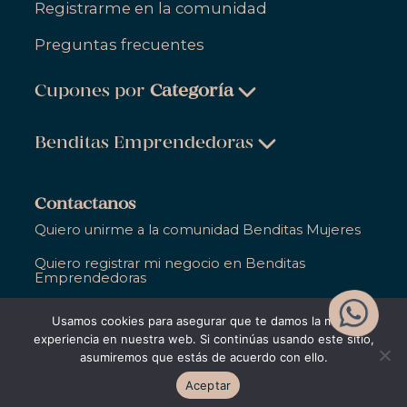
Registrarme en la comunidad
Preguntas frecuentes
Cupones por
Categoría
Belleza & Cuidado Personal
Benditas Emprendedoras
Ropa, Zapatos & Accesorios
Belleza & Cuidado Personal
Salud & Bienestar
Contactanos
Ropa, Zapatos & Accesorios
Quiero unirme a la comunidad Benditas Mujeres
Hogar
Salud & Bienestar
Quiero registrar mi negocio en Benditas
Gastronomía
Emprendedoras
Hogar
Entretenimiento
Ya soy parte de Bendita y necesito ayuda
Usamos cookies para asegurar que te damos la mejor
Gastronomía
Educación
experiencia en nuestra web. Si continúas usando este sitio,
asumiremos que estás de acuerdo con ello.
Entretenimiento
Apoyo Empresarial
©2021,
Bendita Entre Todas
. Todos los derechos
Aceptar
reservados
Educación