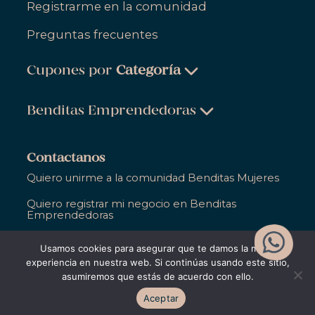
Registrarme en la comunidad
Preguntas frecuentes
Cupones por
Categoría
Belleza & Cuidado Personal
Benditas Emprendedoras
Ropa, Zapatos & Accesorios
Belleza & Cuidado Personal
Salud & Bienestar
Contactanos
Ropa, Zapatos & Accesorios
Quiero unirme a la comunidad Benditas Mujeres
Hogar
Salud & Bienestar
Quiero registrar mi negocio en Benditas
Gastronomía
Emprendedoras
Hogar
Entretenimiento
Ya soy parte de Bendita y necesito ayuda
Usamos cookies para asegurar que te damos la mejor
Gastronomía
Educación
experiencia en nuestra web. Si continúas usando este sitio,
asumiremos que estás de acuerdo con ello.
Entretenimiento
Apoyo Empresarial
©2021,
Bendita Entre Todas
. Todos los derechos
Aceptar
reservados
Educación