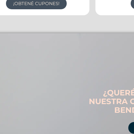
¡OBTENÉ CUPONES!
¿QUERÉ
NUESTRA 
BEN