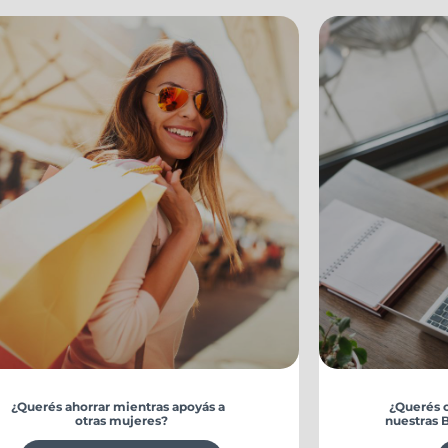
¿Querés ahorrar mientras apoyás a
¿Querés 
otras mujeres?
nuestras 