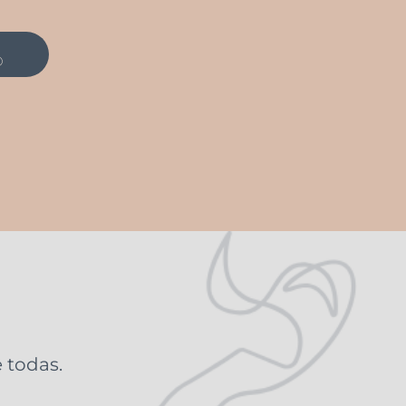
O
 todas.