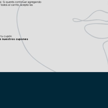
a). Si querés continuar agregando
odos al carrito, aceptá las
 tu cupón.
 de nuestros cupones