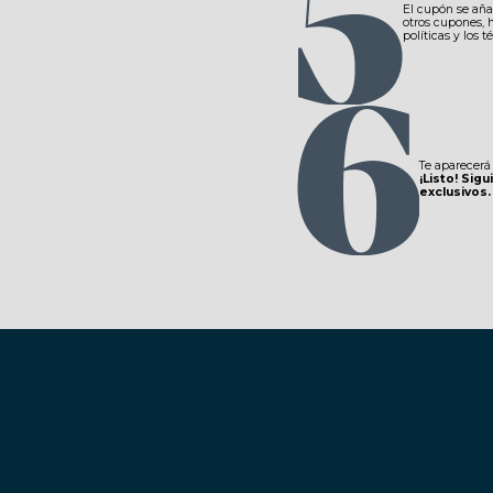
El cupón se aña
otros cupones, h
políticas y los 
Te aparecerá
¡Listo! Si
exclusivos.