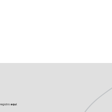
registro
aquí
.