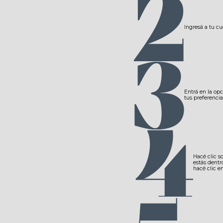
Ingresá a tu cu
Entrá en la opc
tus preferencia
Hacé clic s
estás dentr
hacé clic e