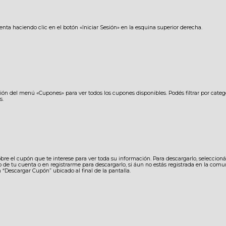
enta haciendo clic en el botón «Iniciar Sesión» en la esquina superior derecha.
ión del menú «Cupones» para ver todos los cupones disponibles. Podés filtrar por categor
s.
obre el cupón que te interese para ver toda su información. Para descargarlo, seleccioná 
o de tu cuenta o en registrarme para descargarlo, si áun no estás registrada en la comun
n “Descargar Cupón” ubicado al final de la pantalla.