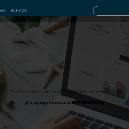
RAS
EVENTOS
Cada vez que usás un cupón estas apoyando a una mujer emprendedora.
¡Tu apoyo marca la
DIFERENCIA
!