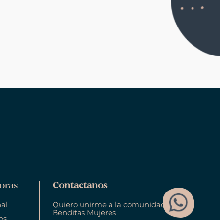
oras
Contactanos
nal
Quiero unirme a la comunidad
Benditas Mujeres
os