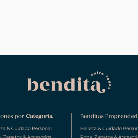
ones por
Categoría
Benditas Emprended
eza & Cuidado Personal
Belleza & Cuidado Perso
, Zapatos & Accesorios
Ropa, Zapatos & Accesori