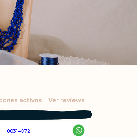
pones activos
Ver reviews
88314072