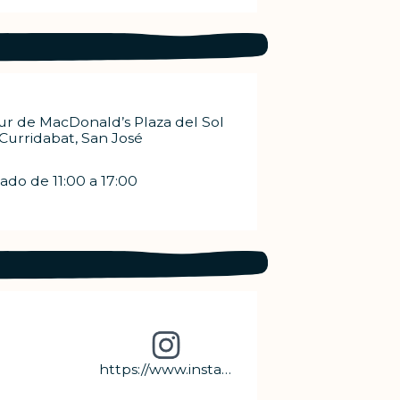
ur de MacDonald’s Plaza del Sol
 Curridabat, San José
ado de 11:00 a 17:00
https://www.instagram.com/catscr_accesorios?r=nametag