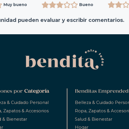
Muy bueno
Bueno
unidad pueden evaluar y escribir comentarios.
ones por
Categoría
Benditas Emprended
eza & Cuidado Personal
Belleza & Cuidado Perso
, Zapatos & Accesorios
Ropa, Zapatos & Accesor
d & Bienestar
Salud & Bienestar
ar
Hogar