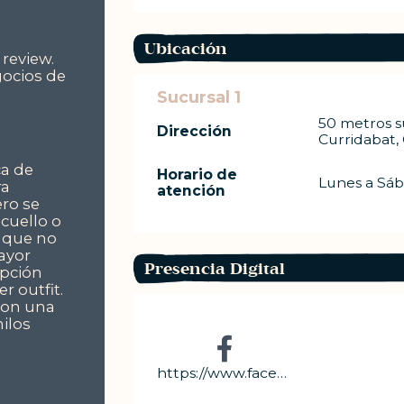
Ubicación
review.
gocios de
Sucursal 1
50 metros s
Dirección
Curridabat,
ca de
Horario de
Lunes a Sáb
ra
atención
ro se
 cuello o
a que no
ayor
Presencia Digital
opción
r outfit.
con una
hilos
https://www.facebook.com/catsaccesorioscr/