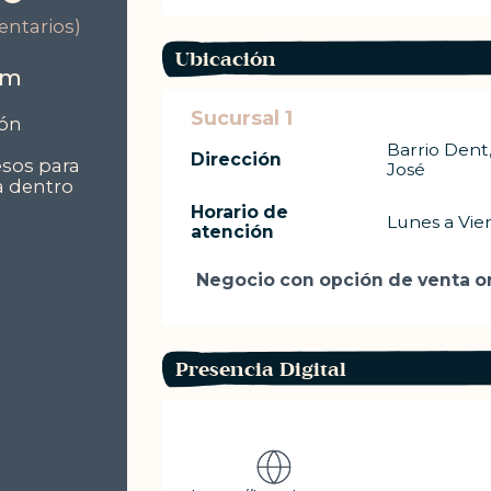
entarios)
Ubicación
om
Sucursal 1
ión
Barrio Dent
Dirección
sos para
José
a dentro
Horario de
Lunes a Vie
atención
Negocio con opción de venta on
Presencia Digital