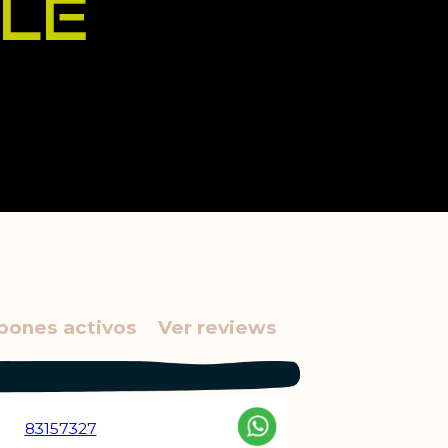
pones activos
Ver reviews
83157327