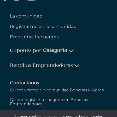
La comunidad
Registrarme en la comunidad
Preguntas frecuentes
Cupones por
Categoría
Belleza & Cuidado Personal
Benditas Emprendedoras
Ropa, Zapatos & Accesorios
Belleza & Cuidado Personal
Salud & Bienestar
Contactanos
Ropa, Zapatos & Accesorios
Quiero unirme a la comunidad Benditas Mujeres
Hogar
Salud & Bienestar
Quiero registrar mi negocio en Benditas
Gastronomía
Emprendedoras
Hogar
Entretenimiento
Ya soy parte de Bendita y necesito ayuda
Usamos cookies para asegurar que te damos la mejor