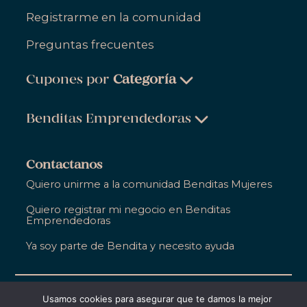
Registrarme en la comunidad
Preguntas frecuentes
Cupones por
Categoría
Belleza & Cuidado Personal
Benditas Emprendedoras
Ropa, Zapatos & Accesorios
Belleza & Cuidado Personal
Salud & Bienestar
Contactanos
Ropa, Zapatos & Accesorios
Quiero unirme a la comunidad Benditas Mujeres
Hogar
Salud & Bienestar
Quiero registrar mi negocio en Benditas
Gastronomía
Emprendedoras
Hogar
Entretenimiento
Ya soy parte de Bendita y necesito ayuda
Gastronomía
Educación
Entretenimiento
Apoyo Empresarial
©2021,
Bendita Entre Todas
. Todos los derechos
Usamos cookies para asegurar que te damos la mejor
reservados