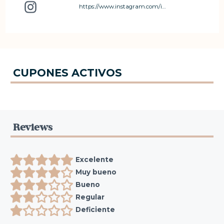
https://www.instagram.com/innanascr?igsh=bmpudDgzcGp0a2U2
CUPONES ACTIVOS
Reviews
Excelente
Muy bueno
Bueno
Regular
Deficiente