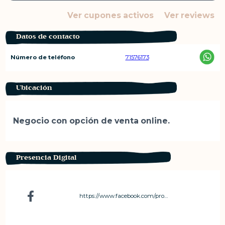
Ver cupones activos
Ver reviews
Datos de contacto
Número de teléfono
71576173
Ubicación
Negocio con opción de venta online.
Presencia Digital
https://www.facebook.com/profile.php?id=61564743704032&mibextid=wwXIfr&mibextid=wwXIfr