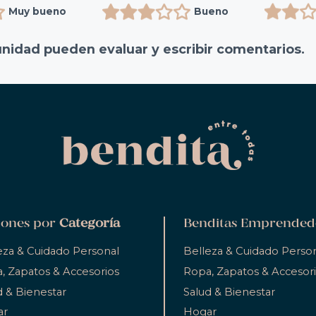
Muy bueno
Bueno
unidad pueden evaluar y escribir comentarios.
ones por
Categoría
Benditas Emprended
eza & Cuidado Personal
Belleza & Cuidado Perso
, Zapatos & Accesorios
Ropa, Zapatos & Accesor
d & Bienestar
Salud & Bienestar
ar
Hogar