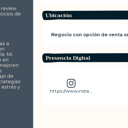
review.
gocios de
Ubicación
Negocio con opción de venta on
as a
ón
le. Mi
Presencia Digital
n en
 mejoren
e
ajo de
trategias
 estrés y
https://www.instagram.com/healthyjulilife?igsh=b2Uyem1jamM2bGti