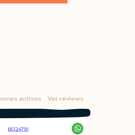
pones activos
Ver reviews
85124791