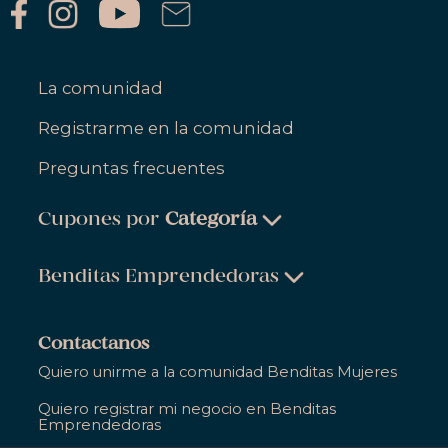
La comunidad
Registrarme en la comunidad
Preguntas frecuentes
Cupones por
Categoría
Belleza & Cuidado Personal
Benditas Emprendedoras
Ropa, Zapatos & Accesorios
Belleza & Cuidado Personal
Salud & Bienestar
Contactanos
Ropa, Zapatos & Accesorios
Quiero unirme a la comunidad Benditas Mujeres
Hogar
Salud & Bienestar
Quiero registrar mi negocio en Benditas
Gastronomía
Emprendedoras
Hogar