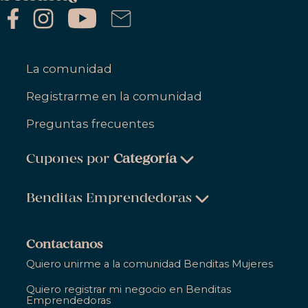
La comunidad
Registrarme en la comunidad
Preguntas frecuentes
Cupones por
Categoría
Belleza & Cuidado Personal
Benditas Emprendedoras
Ropa, Zapatos & Accesorios
Belleza & Cuidado Personal
Salud & Bienestar
Contactanos
Ropa, Zapatos & Accesorios
Quiero unirme a la comunidad Benditas Mujeres
Hogar
Salud & Bienestar
Quiero registrar mi negocio en Benditas
Gastronomía
Emprendedoras