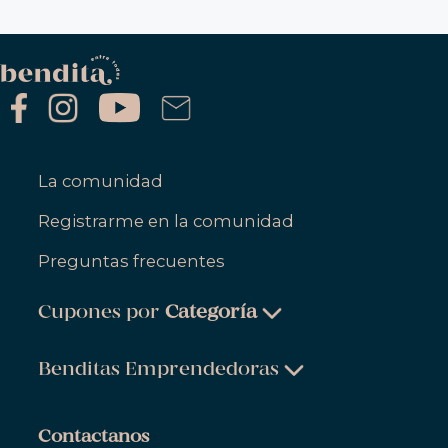
La comunidad
Registrarme en la comunidad
Preguntas frecuentes
Cupones por
Categoría
Belleza & Cuidado Personal
Benditas Emprendedoras
Ropa, Zapatos & Accesorios
Belleza & Cuidado Personal
Salud & Bienestar
Contactanos