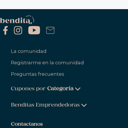
La comunidad
Registrarme en la comunidad
Preguntas frecuentes
Cupones por
Categoría
Belleza & Cuidado Personal
Benditas Emprendedoras
Ropa, Zapatos & Accesorios
Belleza & Cuidado Personal
Salud & Bienestar
Contactanos