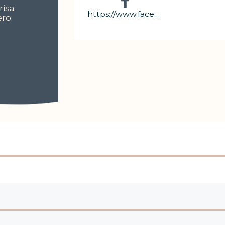
risa
https://www.facebook.com/naoscostarica/
ro.