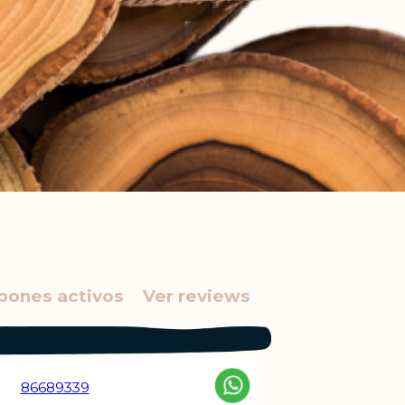
pones activos
Ver reviews
86689339