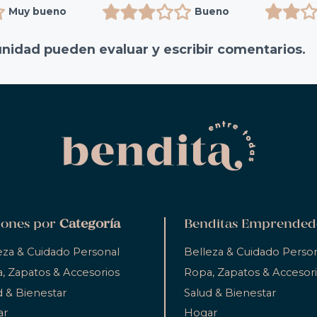
Muy bueno
Bueno
unidad pueden evaluar y escribir comentarios.
ones por
Categoría
Benditas Emprended
eza & Cuidado Personal
Belleza & Cuidado Perso
, Zapatos & Accesorios
Ropa, Zapatos & Accesor
d & Bienestar
Salud & Bienestar
ar
Hogar