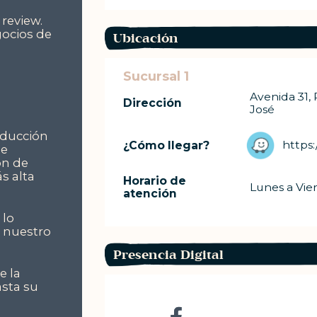
review.
gocios de
Ubicación
Sucursal 1
Avenida 31, 
Dirección
José
oducción
https
¿Cómo llegar?
de
ón de
s alta
Horario de
Lunes a Vie
atención
 lo
s nuestro
Presencia Digital
e la
asta su