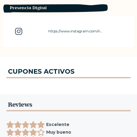
Presencia Digital
https://www.instagram.com/nudoshilosytijeras?igsh=MXYwZXdhamV6MWdtZQ%3D%3D&utm_source=qr
CUPONES ACTIVOS
Reviews
Excelente
Muy bueno