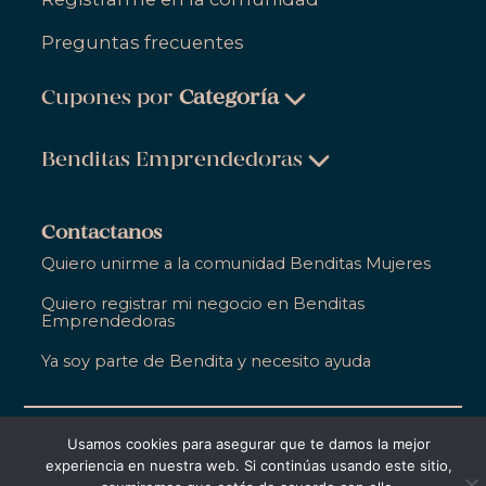
Preguntas frecuentes
Cupones por
Categoría
Belleza & Cuidado Personal
Benditas Emprendedoras
Ropa, Zapatos & Accesorios
Belleza & Cuidado Personal
Salud & Bienestar
Contactanos
Ropa, Zapatos & Accesorios
Quiero unirme a la comunidad Benditas Mujeres
Hogar
Salud & Bienestar
Quiero registrar mi negocio en Benditas
Gastronomía
Emprendedoras
Hogar
Entretenimiento
Ya soy parte de Bendita y necesito ayuda
Gastronomía
Educación
Entretenimiento
Apoyo Empresarial
©2021,
Bendita Entre Todas
. Todos los derechos
Usamos cookies para asegurar que te damos la mejor
reservados
Educación
experiencia en nuestra web. Si continúas usando este sitio,