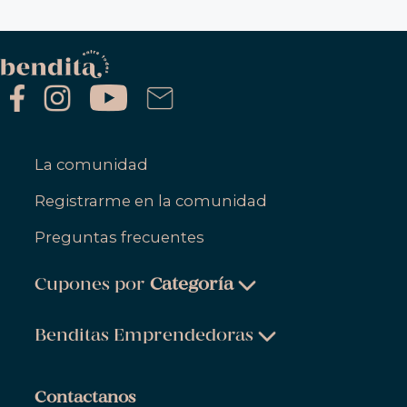
La comunidad
Registrarme en la comunidad
Preguntas frecuentes
Cupones por
Categoría
Belleza & Cuidado Personal
Benditas Emprendedoras
Ropa, Zapatos & Accesorios
Belleza & Cuidado Personal
Salud & Bienestar
Contactanos