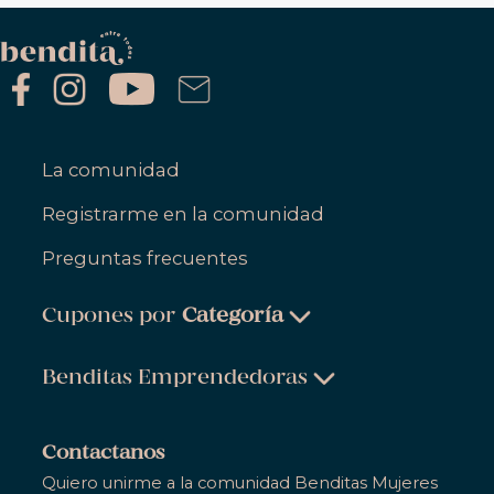
La comunidad
Registrarme en la comunidad
Preguntas frecuentes
Cupones por
Categoría
Belleza & Cuidado Personal
Benditas Emprendedoras
Ropa, Zapatos & Accesorios
Belleza & Cuidado Personal
Salud & Bienestar
Contactanos
Ropa, Zapatos & Accesorios
Quiero unirme a la comunidad Benditas Mujeres
Hogar