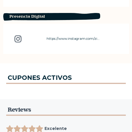
Presencia Digital
https://www.instagram.com/zibabagcr?igsh=MXR4bjZjOXJ4cHR0YQ%3D%3D&utm_source=qr
CUPONES ACTIVOS
Reviews
Excelente