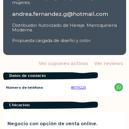
mujeres.
andrea.fernandez.g@hotmail.com
Distribuidor Autorizado de Hereje. Marroquinería
Moderna.
Propuesta cargada de diseño y color.
Ver cupones activos
Ver reviews
Datos de contacto
Número de teléfono
89179229
Ubicación
Negocio con opción de venta online.