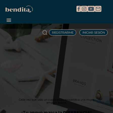
REGISTRARME
INICIAR SESIÓN
Cada vez que usás un cupón estas apoyando a una mujer
emprendedora.
¡Tu apoyo marca la
DIFERENCIA
!