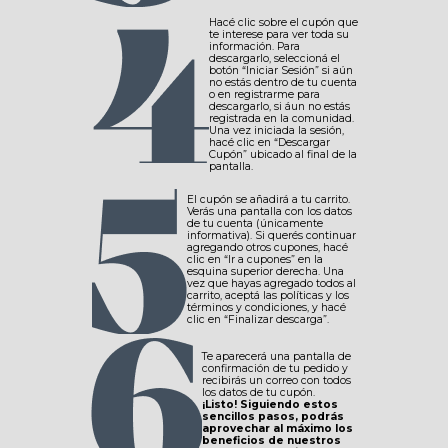
Hacé clic sobre el cupón que
te interese para ver toda su
información. Para
descargarlo, seleccioná el
botón “Iniciar Sesión” si aún
no estás dentro de tu cuenta
o en registrarme para
descargarlo, si áun no estás
registrada en la comunidad.
Una vez iniciada la sesión,
hacé clic en “Descargar
Cupón” ubicado al final de la
pantalla.
El cupón se añadirá a tu carrito.
Verás una pantalla con los datos
de tu cuenta (únicamente
informativa). Si querés continuar
agregando otros cupones, hacé
clic en “Ir a cupones” en la
esquina superior derecha. Una
vez que hayas agregado todos al
carrito, aceptá las políticas y los
términos y condiciones, y hacé
clic en “Finalizar descarga”.
Te aparecerá una pantalla de
confirmación de tu pedido y
recibirás un correo con todos
los datos de tu cupón.
¡Listo! Siguiendo estos
sencillos pasos, podrás
aprovechar al máximo los
beneficios de nuestros