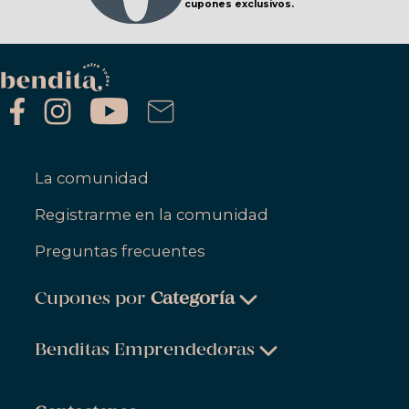
cupones exclusivos.
La comunidad
Registrarme en la comunidad
Preguntas frecuentes
Cupones por
Categoría
Belleza & Cuidado Personal
Benditas Emprendedoras
Ropa, Zapatos & Accesorios
Belleza & Cuidado Personal
Salud & Bienestar