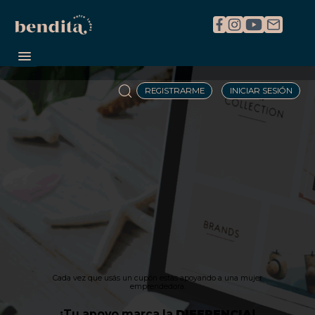
REGISTRARME
INICIAR SESIÓN
Cada vez que usás un cupón estas apoyando a una mujer
emprendedora.
¡Tu apoyo marca la
DIFERENCIA
!