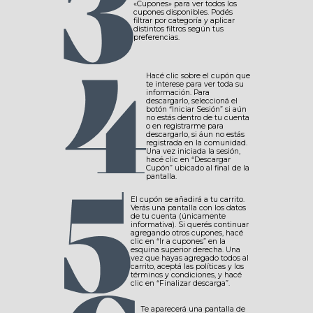
«Cupones» para ver todos los
cupones disponibles. Podés
filtrar por categoría y aplicar
distintos filtros según tus
preferencias.
Hacé clic sobre el cupón que
te interese para ver toda su
información. Para
descargarlo, seleccioná el
botón “Iniciar Sesión” si aún
no estás dentro de tu cuenta
o en registrarme para
descargarlo, si áun no estás
registrada en la comunidad.
Una vez iniciada la sesión,
hacé clic en “Descargar
Cupón” ubicado al final de la
pantalla.
El cupón se añadirá a tu carrito.
Verás una pantalla con los datos
de tu cuenta (únicamente
informativa). Si querés continuar
agregando otros cupones, hacé
clic en “Ir a cupones” en la
esquina superior derecha. Una
vez que hayas agregado todos al
carrito, aceptá las políticas y los
términos y condiciones, y hacé
clic en “Finalizar descarga”.
Te aparecerá una pantalla de