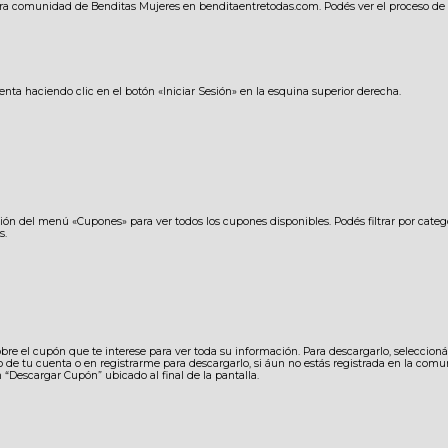
ra comunidad de Benditas Mujeres en benditaentretodas.com. Podés ver el proceso de 
enta haciendo clic en el botón «Iniciar Sesión» en la esquina superior derecha.
ión del menú «Cupones» para ver todos los cupones disponibles. Podés filtrar por categor
s.
obre el cupón que te interese para ver toda su información. Para descargarlo, seleccioná 
o de tu cuenta o en registrarme para descargarlo, si áun no estás registrada en la comun
n “Descargar Cupón” ubicado al final de la pantalla.