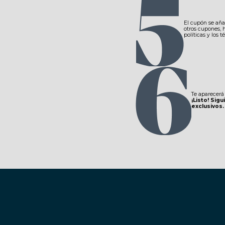
El cupón se aña
otros cupones, h
políticas y los 
Te aparecerá
¡Listo! Si
exclusivos.