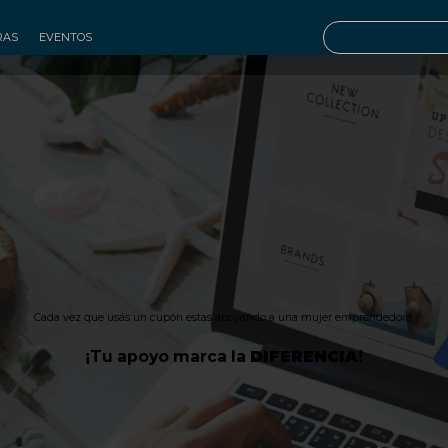
RAS
EVENTOS
Cada vez que usás un cupón estas apoyando a una mujer emprendedora.
¡Tu apoyo marca la
DIFERENCIA
!