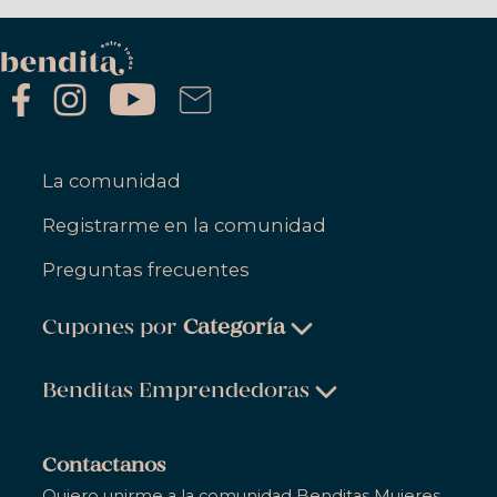
La comunidad
Registrarme en la comunidad
Preguntas frecuentes
Cupones por
Categoría
Belleza & Cuidado Personal
Benditas Emprendedoras
Ropa, Zapatos & Accesorios
Belleza & Cuidado Personal
Salud & Bienestar
Contactanos
Ropa, Zapatos & Accesorios
Quiero unirme a la comunidad Benditas Mujeres