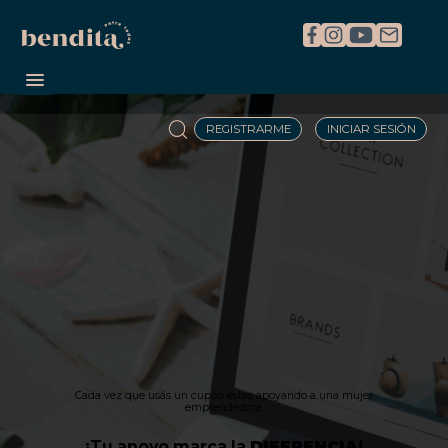
REGISTRARME
INICIAR SESIÓN
Cada vez que usás un cupón estas apoyando a una mujer
emprendedora.
¡Tu apoyo marca la
DIFERENCIA
!