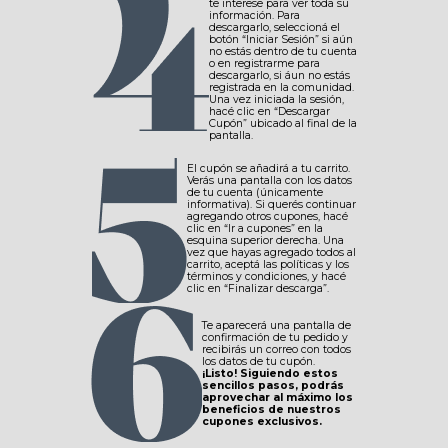
te interese para ver toda su
información. Para
descargarlo, seleccioná el
botón “Iniciar Sesión” si aún
no estás dentro de tu cuenta
o en registrarme para
descargarlo, si áun no estás
registrada en la comunidad.
Una vez iniciada la sesión,
hacé clic en “Descargar
Cupón” ubicado al final de la
pantalla.
El cupón se añadirá a tu carrito.
Verás una pantalla con los datos
de tu cuenta (únicamente
informativa). Si querés continuar
agregando otros cupones, hacé
clic en “Ir a cupones” en la
esquina superior derecha. Una
vez que hayas agregado todos al
carrito, aceptá las políticas y los
términos y condiciones, y hacé
clic en “Finalizar descarga”.
Te aparecerá una pantalla de
confirmación de tu pedido y
recibirás un correo con todos
los datos de tu cupón.
¡Listo! Siguiendo estos
sencillos pasos, podrás
aprovechar al máximo los
beneficios de nuestros
cupones exclusivos.