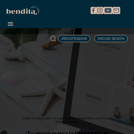
REGISTRARME
INICIAR SESIÓN
Cada vez que usás un cupón estas apoyando a una mujer
emprendedora.
¡Tu apoyo marca la
DIFERENCIA
!