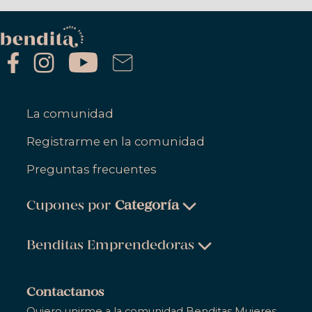
La comunidad
Registrarme en la comunidad
Preguntas frecuentes
Cupones por
Categoría
Belleza & Cuidado Personal
Benditas Emprendedoras
Ropa, Zapatos & Accesorios
Belleza & Cuidado Personal
Salud & Bienestar
Contactanos
Ropa, Zapatos & Accesorios
Quiero unirme a la comunidad Benditas Mujeres