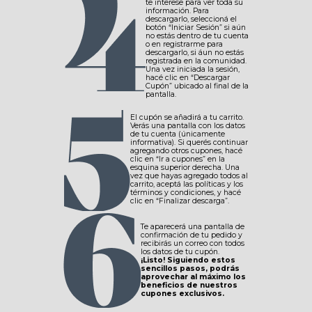
te interese para ver toda su
información. Para
descargarlo, seleccioná el
botón “Iniciar Sesión” si aún
no estás dentro de tu cuenta
o en registrarme para
descargarlo, si áun no estás
registrada en la comunidad.
Una vez iniciada la sesión,
hacé clic en “Descargar
Cupón” ubicado al final de la
pantalla.
El cupón se añadirá a tu carrito.
Verás una pantalla con los datos
de tu cuenta (únicamente
informativa). Si querés continuar
agregando otros cupones, hacé
clic en “Ir a cupones” en la
esquina superior derecha. Una
vez que hayas agregado todos al
carrito, aceptá las políticas y los
términos y condiciones, y hacé
clic en “Finalizar descarga”.
Te aparecerá una pantalla de
confirmación de tu pedido y
recibirás un correo con todos
los datos de tu cupón.
¡Listo! Siguiendo estos
sencillos pasos, podrás
aprovechar al máximo los
beneficios de nuestros
cupones exclusivos.