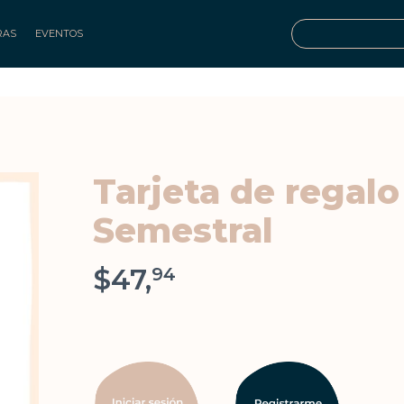
RAS
EVENTOS
Tarjeta de regal
Semestral
$47,
94