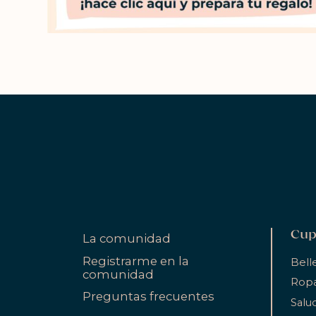
Cup
La comunidad
Registrarme en la
Bell
comunidad
Ropa
Preguntas frecuentes
Salu