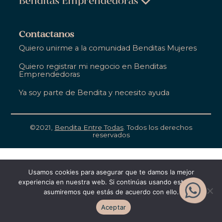
Benditas Emprendedoras
Ropa, Zapatos & Accesorios
Belleza & Cuidado Personal
Salud & Bienestar
Contactanos
Ropa, Zapatos & Accesorios
Quiero unirme a la comunidad Benditas Mujeres
Hogar
Salud & Bienestar
Quiero registrar mi negocio en Benditas
Gastronomía
Emprendedoras
Hogar
Entretenimiento
Ya soy parte de Bendita y necesito ayuda
Gastronomía
Educación
Entretenimiento
Apoyo Empresarial
©2021,
Bendita Entre Todas
. Todos los derechos
reservados
Educación
Apoyo Empresarial
Usamos cookies para asegurar que te damos la mejor
experiencia en nuestra web. Si continúas usando este sitio,
asumiremos que estás de acuerdo con ello.
Aceptar