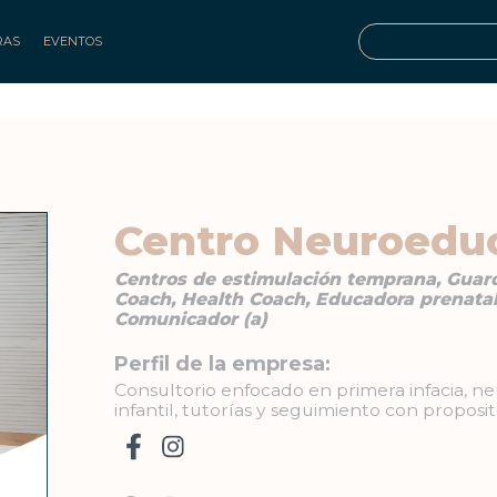
RAS
EVENTOS
Centro Neuroedu
Centros de estimulación temprana, Guarde
Coach, Health Coach, Educadora prenatal,
Comunicador (a)
Perfil de la empresa:
Consultorio enfocado en primera infacia, n
infantil, tutorías y seguimiento con propos