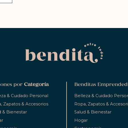
ones por
Categoría
Benditas Emprended
eza & Cuidado Personal
Belleza & Cuidado Perso
, Zapatos & Accesorios
Ropa, Zapatos & Accesor
d & Bienestar
Salud & Bienestar
ar
Hogar