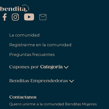
La comunidad
Registrarme en la comunidad
Preguntas frecuentes
Cupones por
Categoría
Belleza & Cuidado Personal
Benditas Emprendedoras
Ropa, Zapatos & Accesorios
Belleza & Cuidado Personal
Salud & Bienestar
Contactanos
Ropa, Zapatos & Accesorios
Quiero unirme a la comunidad Benditas Mujeres
Hogar