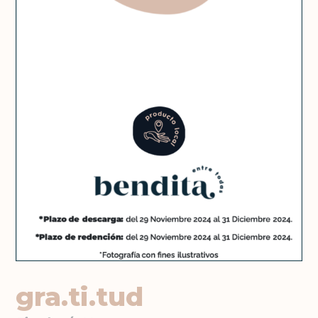
gra.ti.tud