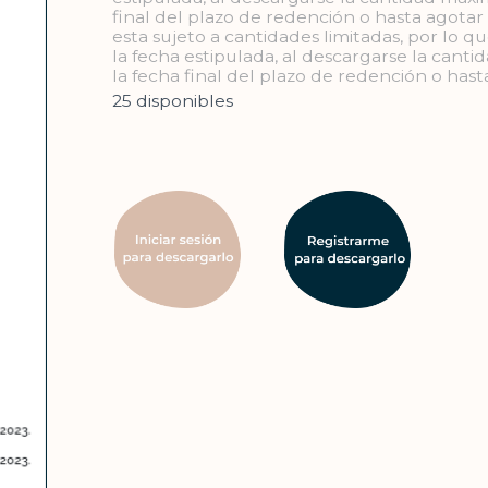
final del plazo de redención o hasta agotar
esta sujeto a cantidades limitadas, por lo q
la fecha estipulada, al descargarse la cant
la fecha final del plazo de redención o has
25 disponibles