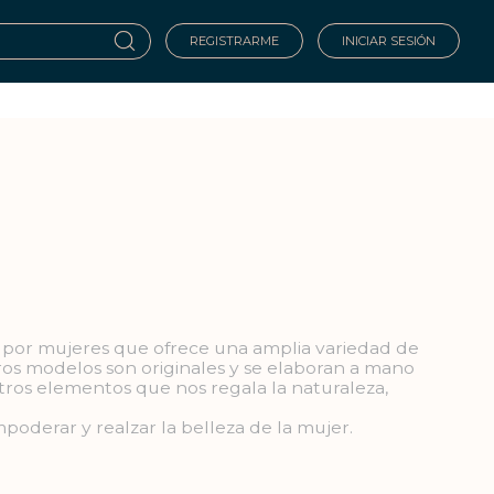
REGISTRARME
INICIAR SESIÓN
 por mujeres que ofrece una amplia variedad de
ros modelos son originales y se elaboran a mano
tros elementos que nos regala la naturaleza,
poderar y realzar la belleza de la mujer.