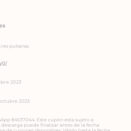
es
res pulseras.
y0/
tubre 2023
5 octubre 2023
App 84537044. Este cupón esta sujeto a
e descarga puede finalizar antes de la fecha
ma de cupones disponibles. Válido hasta la fecha