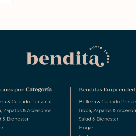
ones por
Categoría
Benditas Emprended
eza & Cuidado Personal
Belleza & Cuidado Perso
, Zapatos & Accesorios
Ropa, Zapatos & Accesor
d & Bienestar
Salud & Bienestar
ar
Hogar