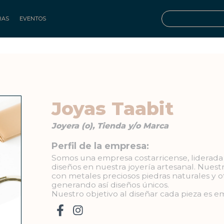
RAS
EVENTOS
Joyas Taabit
Joyera (o), Tienda y/o Marca
Perfil de la empresa:
Somos una empresa costarricense, liderada
diseños en nuestra joyería artesanal. Nuest
con metales preciosos piedras naturales y o
generando así diseños únicos.
Nuestro objetivo al diseñar cada pieza es em