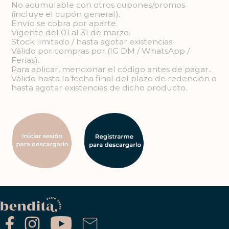
No acumulable con otros cupones/promos
(incluye el cupón general).
Envío se cobra por aparte.
Vigente del 01 al 31 de marzo.
Stock limitado / hasta agotar existencias.
Válido por compras por (IG DM / WhatsApp /
Ferias).
Para aplicar, mencionar el código antes de pagar..
Válido hasta la fecha final del plazo de redención o
hasta agotar existencias de dicho producto.