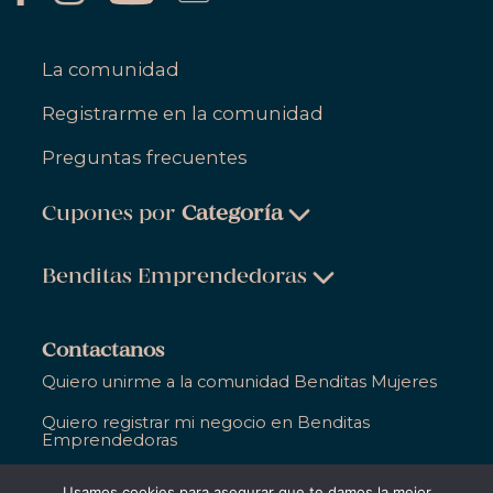
La comunidad
Registrarme en la comunidad
Preguntas frecuentes
Cupones por
Categoría
Belleza & Cuidado Personal
Benditas Emprendedoras
Ropa, Zapatos & Accesorios
Belleza & Cuidado Personal
Salud & Bienestar
Contactanos
Ropa, Zapatos & Accesorios
Quiero unirme a la comunidad Benditas Mujeres
Hogar
Salud & Bienestar
Quiero registrar mi negocio en Benditas
Gastronomía
Emprendedoras
Hogar
Entretenimiento
Ya soy parte de Bendita y necesito ayuda
Usamos cookies para asegurar que te damos la mejor