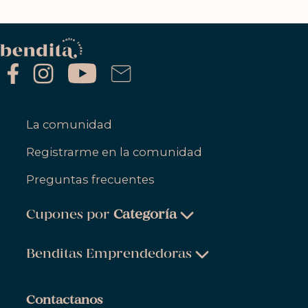
La comunidad
Registrarme en la comunidad
Preguntas frecuentes
Cupones por
Categoría
Belleza & Cuidado Personal
Benditas Emprendedoras
Ropa, Zapatos & Accesorios
Belleza & Cuidado Personal
Salud & Bienestar
Contactanos