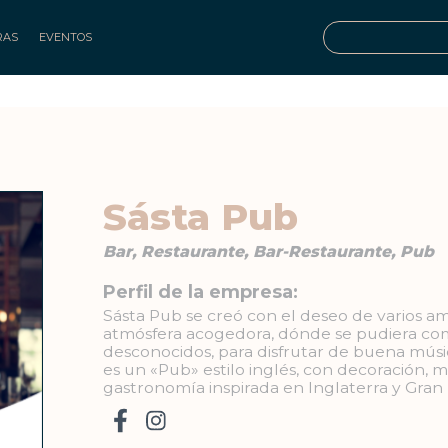
RAS
EVENTOS
Sásta Pub
Bar, Restaurante, Bar-Restaurante, Pub
Perfil de la empresa:
Sásta Pub se creó con el deseo de varios 
atmósfera acogedora, dónde se pudiera comp
desconocidos, para disfrutar de buena músi
es un «Pub» estilo inglés, con decoración, 
gastronomía inspirada en Inglaterra y Gran