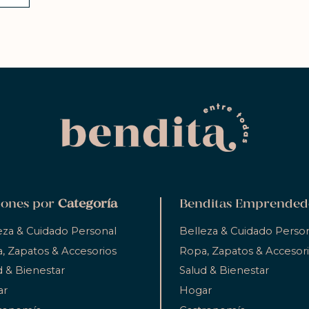
ones por
Categoría
Benditas Emprended
eza & Cuidado Personal
Belleza & Cuidado Perso
, Zapatos & Accesorios
Ropa, Zapatos & Accesor
d & Bienestar
Salud & Bienestar
ar
Hogar