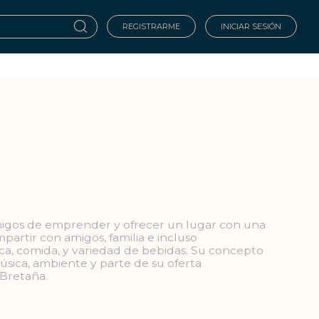
REGISTRARME
INICIAR SESIÓN
amigos de emprender y ofrecer un lugar con una
artir con amigos, familia e incluso
ca, comida, y variedad de bebidas. Su concepto
música, ambiente y parte de su oferta
 Bretaña.