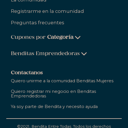
Registrarme en la comunidad
Preguntas frecuentes
Cupones por
Categoría
Belleza & Cuidado Personal
Benditas Emprendedoras
Ropa, Zapatos & Accesorios
Belleza & Cuidado Personal
Salud & Bienestar
Contactanos
Ropa, Zapatos & Accesorios
Quiero unirme a la comunidad Benditas Mujeres
Hogar
Salud & Bienestar
Quiero registrar mi negocio en Benditas
Gastronomía
Emprendedoras
Hogar
Entretenimiento
Ya soy parte de Bendita y necesito ayuda
Gastronomía
Educación
Entretenimiento
Apoyo Empresarial
©2021,
Bendita Entre Todas
. Todos los derechos