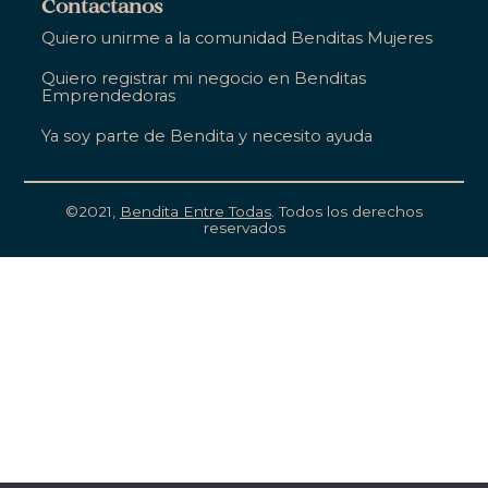
Salud & Bienestar
Contactanos
Ropa, Zapatos & Accesorios
Quiero unirme a la comunidad Benditas Mujeres
Hogar
Salud & Bienestar
Quiero registrar mi negocio en Benditas
Gastronomía
Emprendedoras
Hogar
Entretenimiento
Ya soy parte de Bendita y necesito ayuda
Gastronomía
Educación
Entretenimiento
Apoyo Empresarial
©2021,
Bendita Entre Todas
. Todos los derechos
reservados
Educación
Apoyo Empresarial