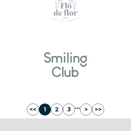
...
<<
1
2
3
>
>>