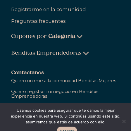
Registrarme en la comunidad
Preguntas frecuentes
Cupones por
Categoría
Belleza & Cuidado Personal
Benditas Emprendedoras
Ropa, Zapatos & Accesorios
Belleza & Cuidado Personal
Salud & Bienestar
Contactanos
Ropa, Zapatos & Accesorios
Quiero unirme a la comunidad Benditas Mujeres
Hogar
Salud & Bienestar
Quiero registrar mi negocio en Benditas
Gastronomía
Emprendedoras
Hogar
Entretenimiento
Ya soy parte de Bendita y necesito ayuda
Usamos cookies para asegurar que te damos la mejor
Gastronomía
Educación
experiencia en nuestra web. Si continúas usando este sitio,
asumiremos que estás de acuerdo con ello.
Entretenimiento
Apoyo Empresarial
©2021,
Bendita Entre Todas
. Todos los derechos
Aceptar