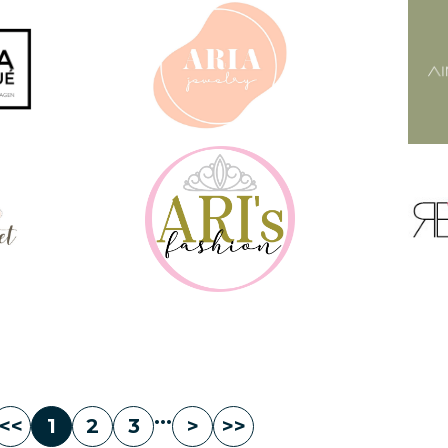
...
<<
1
2
3
>
>>