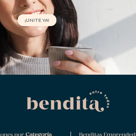
¡UNITE YA!
ones por
Categoría
Benditas Emprended