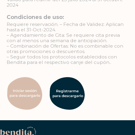
2024
Condiciones de uso:
Requiere reservación. – Fecha de Validez: Aplican
hasta el 31-Oct-2024.
– Agendamiento de Cita: Se requiere cita previa
con al menos una semana de anticipación.
– Combinación de Ofertas: No es combinable con
otras promociones o descuentos.
– Seguir todos los protocolos establecidos con
Bendita para el respectivo canje del cupón..