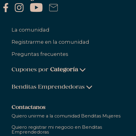
La comunidad
Registrarme en la comunidad
Preguntas frecuentes
Cupones por
Categoría
Belleza & Cuidado Personal
Benditas Emprendedoras
Ropa, Zapatos & Accesorios
Belleza & Cuidado Personal
Salud & Bienestar
Contactanos
Ropa, Zapatos & Accesorios
Quiero unirme a la comunidad Benditas Mujeres
Hogar
Salud & Bienestar
Quiero registrar mi negocio en Benditas
Gastronomía
Emprendedoras
Hogar