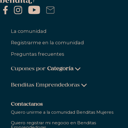
La comunidad
Registrarme en la comunidad
Preguntas frecuentes
Cupones por
Categoría
Belleza & Cuidado Personal
Benditas Emprendedoras
Ropa, Zapatos & Accesorios
Belleza & Cuidado Personal
Salud & Bienestar
Contactanos
Ropa, Zapatos & Accesorios
Quiero unirme a la comunidad Benditas Mujeres
Hogar
Salud & Bienestar
Quiero registrar mi negocio en Benditas
Gastronomía
Emprendedoras