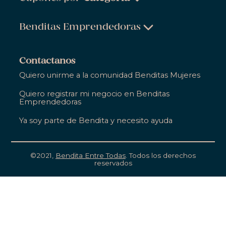
Belleza & Cuidado Personal
Benditas Emprendedoras
Ropa, Zapatos & Accesorios
Belleza & Cuidado Personal
Salud & Bienestar
Contactanos
Ropa, Zapatos & Accesorios
Quiero unirme a la comunidad Benditas Mujeres
Hogar
Salud & Bienestar
Quiero registrar mi negocio en Benditas
Gastronomía
Emprendedoras
Hogar
Entretenimiento
Ya soy parte de Bendita y necesito ayuda
Gastronomía
Educación
Entretenimiento
Apoyo Empresarial
©2021,
Bendita Entre Todas
. Todos los derechos
reservados
Educación
Apoyo Empresarial