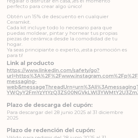
regalar o disfrutar en casa, ¡es el momento
perfecto para crear algo único!
Obtén un 15% de descuento en cualquier
Ceramikit.
Cada kit incluye todo lo necesario para que
puedas moldear, pintar y hornear tus propias
piezas de cerámica desde la comodidad de tu
hogar.
Ya seas principiante o experto, ¡esta promoción es
para ti!
Link al producto
https://www.linkedin.com/safety/go?
url=https%3A%2F%2Fwww.instagram.com%2Fp%
messaging-
web&messageThreadUrn=urn%3Ali%3Amessaging
YWQyY2FmYzYtYzQ3ZS00NGVkLWI3YWMtY2U3ZmZl
Plazo de descarga del cupón:
Para descargar del 28 junio 2025 al 31 diciembre
2025
Plazo de redención del cupón:
Válido para redimir del 28 junio 2025 al 31