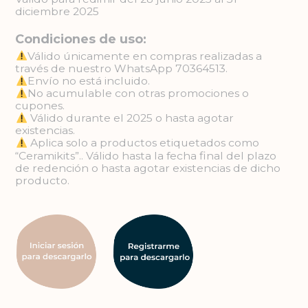
diciembre 2025
Condiciones de uso:
Válido únicamente en compras realizadas a
través de nuestro WhatsApp 70364513.
Envío no está incluido.
No acumulable con otras promociones o
cupones.
Válido durante el 2025 o hasta agotar
existencias.
Aplica solo a productos etiquetados como
“Ceramikits”.. Válido hasta la fecha final del plazo
de redención o hasta agotar existencias de dicho
producto.