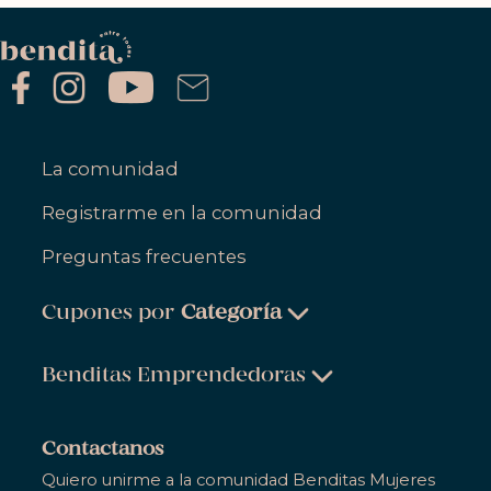
La comunidad
Registrarme en la comunidad
Preguntas frecuentes
Cupones por
Categoría
Belleza & Cuidado Personal
Benditas Emprendedoras
Ropa, Zapatos & Accesorios
Belleza & Cuidado Personal
Salud & Bienestar
Contactanos
Ropa, Zapatos & Accesorios
Quiero unirme a la comunidad Benditas Mujeres
Hogar