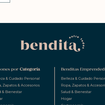
ones por
Categoría
Benditas Emprended
eza & Cuidado Personal
Belleza & Cuidado Perso
, Zapatos & Accesorios
Ropa, Zapatos & Accesor
d & Bienestar
Salud & Bienestar
ar
Hogar