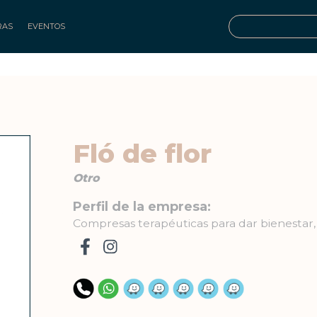
RAS
EVENTOS
Fló de flor
Otro
Perfil de la empresa:
Compresas terapéuticas para dar bienestar,