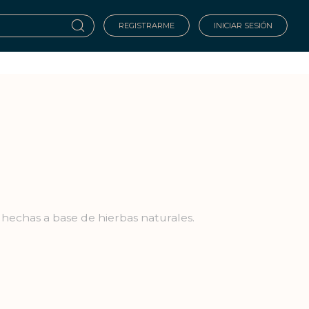
REGISTRARME
INICIAR SESIÓN
 hechas a base de hierbas naturales.