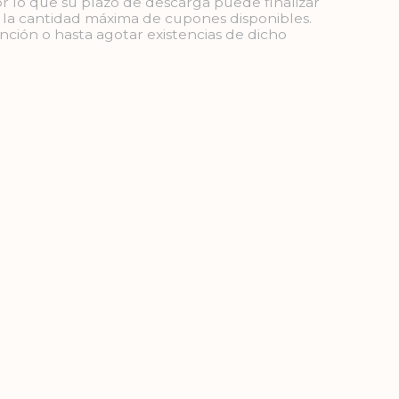
or lo que su plazo de descarga puede finalizar
e la cantidad máxima de cupones disponibles.
ención o hasta agotar existencias de dicho