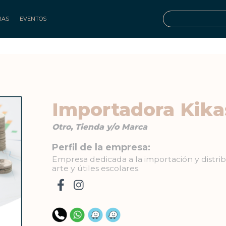
RAS
EVENTOS
Importadora Kika
Otro, Tienda y/o Marca
Perfil de la empresa:
Empresa dedicada a la importación y distribu
arte y útiles escolares.