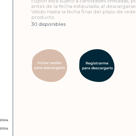
cupón esta sujeto a cantidades limitadas, p
antes de la fecha estipulada, al descargars
Válido hasta la fecha final del plazo de red
producto.
30 disponibles