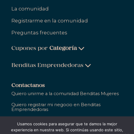
La comunidad
Registrarme en la comunidad
Preguntas frecuentes
Cupones por
Categoría
Belleza & Cuidado Personal
Benditas Emprendedoras
Ropa, Zapatos & Accesorios
Belleza & Cuidado Personal
Salud & Bienestar
Contactanos
Ropa, Zapatos & Accesorios
Quiero unirme a la comunidad Benditas Mujeres
Hogar
Salud & Bienestar
Quiero registrar mi negocio en Benditas
Gastronomía
Emprendedoras
Hogar
Entretenimiento
Ya soy parte de Bendita y necesito ayuda
Usamos cookies para asegurar que te damos la mejor
Gastronomía
Educación
experiencia en nuestra web. Si continúas usando este sitio,