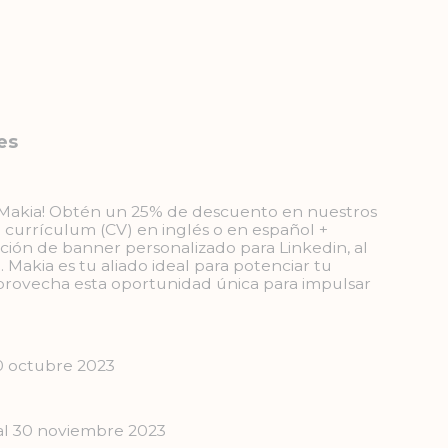
es
e Makia! Obtén un 25% de descuento en nuestros
 currículum (CV) en inglés o en español +
ación de banner personalizado para Linkedin, al
Makia es tu aliado ideal para potenciar tu
¡Aprovecha esta oportunidad única para impulsar
30 octubre 2023
 al 30 noviembre 2023