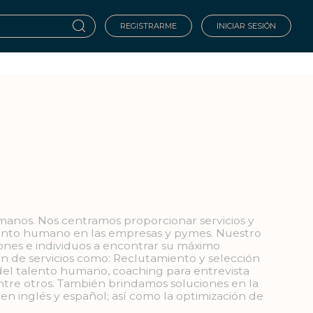
REGISTRARME
INICIAR SESIÓN
anos. Nos centramos proporcionar servicios y
alento humano en las empresas y pymes. Nuestro
ciones e individuos a encontrar su máximo
ón de servicios como: Reclutamiento y selección
 del talento humano, coaching para entrevista
 entre otros. También brindamos soluciones en la
en inglés y español; así como la optimización de