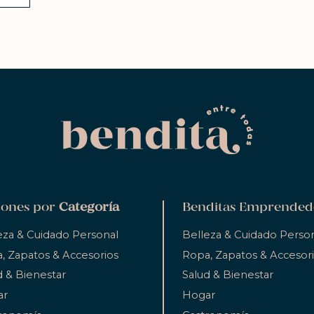
ones por
Categoría
Benditas Emprended
eza & Cuidado Personal
Belleza & Cuidado Perso
, Zapatos & Accesorios
Ropa, Zapatos & Accesor
d & Bienestar
Salud & Bienestar
ar
Hogar