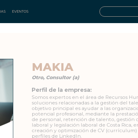
RAS
EVENTOS
MAKIA
Otro, Consultor (a)
Perfil de la empresa:
Somos expertos en el área de Recursos Hum
soluciones relacionadas a la gestión del t
objetivo principal es ayudar a las organiza
potencial profesional, mediante la prestaci
de personal, retención de talento, gestión
laboral y legislación laboral de Costa Rica,
creación y optimización de CV (currículum) 
perfiles de LinkedIn.