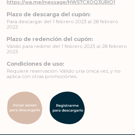
https://wa.me/message/HW57CXOQ3URIO1
Plazo de descarga del cupón:
Para descargar del 1 febrero 2023 al 28 febrero
2023
Plazo de redención del cupón:
Válido para redimir del 1 febrero 2023 al 28 febrero
2023
Condiciones de uso:
Requiere reservación. Válido una única vez, y no
aplica con otras promociónes..