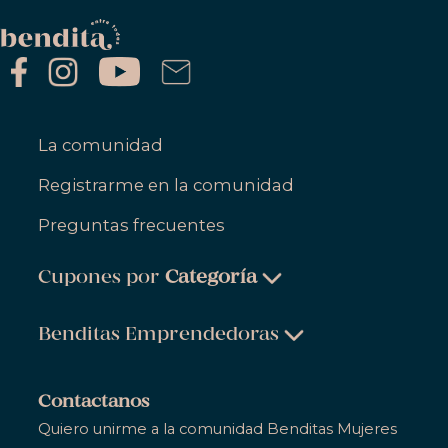
La comunidad
Registrarme en la comunidad
Preguntas frecuentes
Cupones por
Categoría
Belleza & Cuidado Personal
Benditas Emprendedoras
Ropa, Zapatos & Accesorios
Belleza & Cuidado Personal
Salud & Bienestar
Contactanos
Ropa, Zapatos & Accesorios
Quiero unirme a la comunidad Benditas Mujeres
Hogar